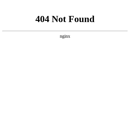
网站地图
网站地图
首页
关于我们
天津鑫利恒科技
有限公司
产品展示
产品视频
公司荣誉
新闻资讯
在线客服
联系我们
留言板
客服一：2082305168
客服二：1684780764
联系方式
联系热线：18630915113
联系热线：13602178622