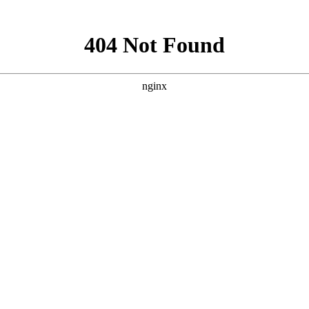
联系人：苗经理 联系电话：18630915113
联系人：邓经理 联系电话：13163126035
公司座机：022-26959823
地 址：天津市北辰区天穆都市产业园天秀道一支路3号