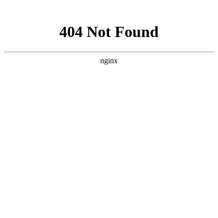
网站地图
网站地图
首页
关于我们
天津鑫利恒科技
有限公司
产品展示
产品视频
公司荣誉
新闻资讯
在线客服
联系我们
留言板
客服一：2082305168
客服二：1684780764
联系方式
联系热线：18630915113
联系热线：13602178622