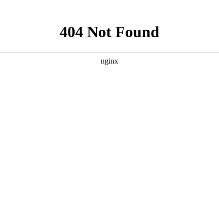
联系人：苗经理 联系电话：18630915113
联系人：邓经理 联系电话：13163126035
公司座机：022-26959823
地 址：天津市北辰区天穆都市产业园天秀道一支路3号